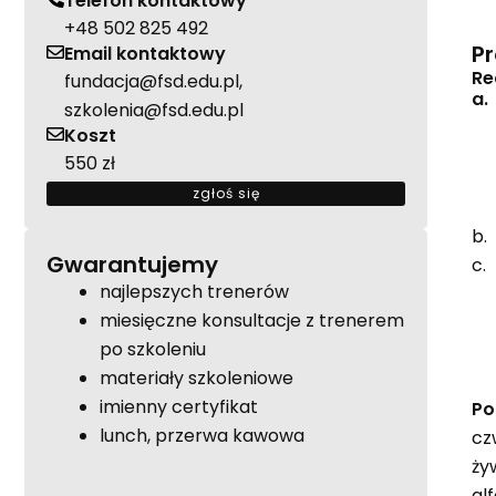
Telefon kontaktowy
+48 502 825 492
Pr
Email kontaktowy
Re
fundacja@fsd.edu.pl,
a.
szkolenia@fsd.edu.pl
Koszt
550 zł
zgłoś się
b.
Gwarantujemy
c.
najlepszych trenerów
miesięczne konsultacje z trenerem
po szkoleniu
materiały szkoleniowe
imienny certyfikat
Po
lunch, przerwa kawowa
cz
ży
al