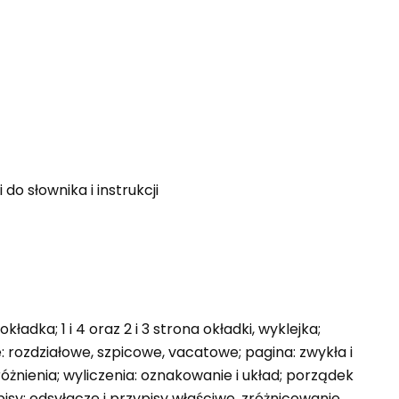
do słownika i instrukcji
 okładka; 1 i 4 oraz 2 i 3 strona okładki, wyklejka;
 rozdziałowe, szpicowe, vacatowe; pagina: zwykła i
yróżnienia; wyliczenia: oznakowanie i układ; porządek
isy: odsyłacze i przypisy właściwe, zróżnicowanie