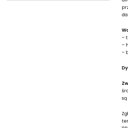
pr
da
Wa
– t
– 
– 
Dy
Zw
śr
są
Zg
te