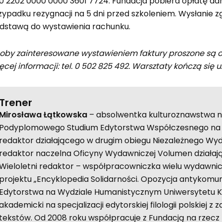
60 2202 0000 0000 3601 7724. Fundacja pobiera opłatę ad
zypadku rezygnacji na 5 dni przed szkoleniem. Wysłanie z
dstawą do wystawienia rachunku.
oby zainteresowane wystawieniem faktury proszone są o 
ęcej informacji: tel. 0 502 825 492. Warsztaty kończą się 
Trener
Mirosława Łątkowska
– absolwentka kulturoznawstwa n
Podyplomowego Studium Edytorstwa Współczesnego na UK
redaktor działającego w drugim obiegu Niezależnego Wy
redaktor naczelna Oficyny Wydawniczej Volumen działając
Wieloletni redaktor – współpracowniczka wielu wydawnic
projektu „Encyklopedia Solidarności. Opozycja antykomun
Edytorstwa na Wydziale Humanistycznym Uniwersytetu K
akademicki na specjalizacji edytorskiej filologii polskie
tekstów. Od 2008 roku współpracuje z Fundacją na rzecz 