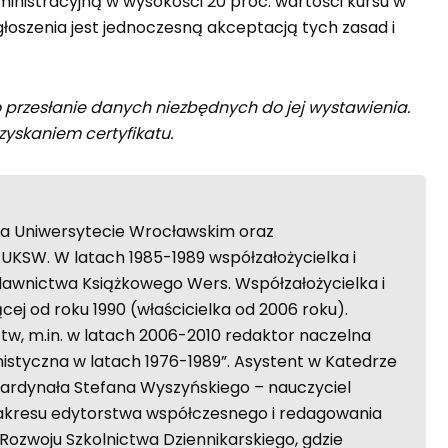
ministracyjną w wysokości 20 proc. wartości kursu w
głoszenia jest jednoczesną akceptacją tych zasad i
przesłanie danych niezbędnych do jej wystawienia.
uzyskaniem certyfikatu.
a Uniwersytecie Wrocławskim oraz
SW. W latach 1985-1989 współzałożycielka i
dawnictwa Książkowego Wers. Współzałożycielka i
ej od roku 1990 (właścicielka od 2006 roku).
tw, m.in. w latach 2006-2010 redaktor naczelna
istyczna w latach 1976-1989”. Asystent w Katedrze
ardynała Stefana Wyszyńskiego – nauczyciel
j z zakresu edytorstwa współczesnego i redagowania
Rozwoju Szkolnictwa Dziennikarskiego, gdzie