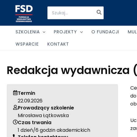
Skip
Search
to
for:
content
SZKOLENIA
PROJEKTY
O FUNDACJI
MUL
WSPARCIE
KONTAKT
Redakcja wydawnicza (
Ce
Termin
do
22.09.2026
ob
Prowadzący szkolenie
Mirosława Łątkowska
Uc
Czas trwania
za
1 dzień/6 godzin akademickich