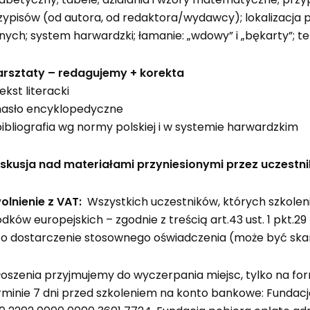
zypisów (od autora, od redaktora/wydawcy); lokalizacja prz
nych; system harwardzki; łamanie: „wdowy” i „bękarty”; teks
rsztaty – redagujemy + korekta
ekst literacki
hasło encyklopedyczne
bibliografia wg normy polskiej i w systemie harwardzkim
skusja nad materiałami przyniesionymi przez uczestn
olnienie z VAT:
Wszystkich uczestników, których szkoleni
odków europejskich – zgodnie z treścią art.43 ust. 1 pkt.29 
 o dostarczenie stosownego oświadczenia (może być skan
łoszenia przyjmujemy do wyczerpania miejsc, tylko na f
rminie 7 dni przed szkoleniem na konto bankowe: Fundacj