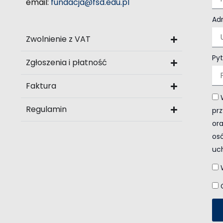
email:
fundacja@fsd.edu.pl
Ad
Zwolnienie z VAT
Pyt
Zgłoszenia i płatność
Faktura
Regulamin
prz
ora
os
uc