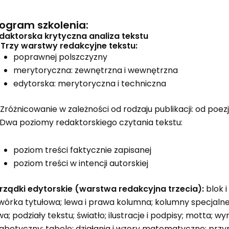
ogram szkolenia:
daktorska krytyczna analiza tekstu
 Trzy warstwy redakcyjne tekstu:
poprawnej polszczyzny
merytoryczna: zewnętrzna i wewnętrzna
edytorska: merytoryczna i techniczna
 Zróżnicowanie w zależności od rodzaju publikacji: od poezji 
 Dwa poziomy redaktorskiego czytania tekstu:
poziom treści faktycznie zapisanej
poziom treści w intencji autorskiej
rządki edytorskie (warstwa redakcyjna trzecia):
blok i
wórka tytułowa; lewa i prawa kolumna; kolumny specjalne:
wa; podziały tekstu; światło; ilustracje i podpisy; motta; w
fabetyczny; tabele; działania i wzory matematyczne; przyp